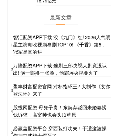
18.79亿元
最新文章
智汇配资APP下载 没《九门》红! 2026人气明
星主演却收视崩盘剧TOP10! 《千香》第5，
1
冠军是真的烂
万隆配资APP下载 连刷三部央视大剧竟没认
2
出! 演一部换一张脸，他霸屏央视要火了
盈丰财富配资官网 对标指环王? 大制作《艾尔
3
登法环》来了
股投网配资 母凭子贵！东契弃驳回未婚妻捞
4
钱诉求，高富帅也会头顶草原
必赢盘配资平台 穿西装打功夫！于适这波操
5
作把中式绅士焊死了