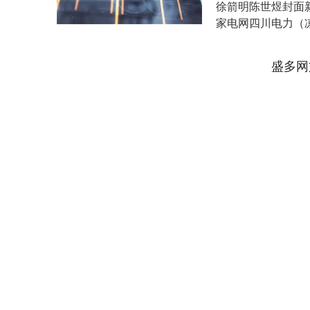
徐箭明陈世煜封面
家电网四川电力（
背着工具包出发，开..
盛多网