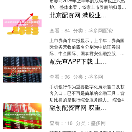
市券商2025年上半年的成绩单也正式出
炉。 整体来看，42家上市券商的归母净
利润均实现正增长。其中，经纪业务净
北京配资网 港股业务乘风而起 头部券商国际业务上半年表现亮眼
收入同比增长....
查看：
84
分类：
盛多网配资
上市券商半年报显示，上半年，券商国
际业务营收前四名分别为中信证券国
际、中金国际、国泰君安金融控股、华
泰国际，4家券商国际业务净利润同比均
配先查APP下载 上市银行竞逐移动端 加速迭代提升服务质效
有所上升。 业内人士认为....
查看：
96
分类：
盛多网
手机银行作为重要数字化展示窗口及获
客入口，已不再是简单的金融工具，背
后比拼的是银行综合服务能力。 综合42
家A股上市银行2025年半年报来看，今年
融创配资官网 双重逻辑驱动 险企加速充实OCI账户底仓
上半年，上市银....
查看：
118
分类：
盛多网