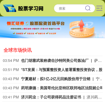
全球市场快讯
03:54 PM
也门胡塞武装称袭击沙特阿美公司炼油厂
萨那消息：也门胡塞武装9日称，该组织使用无人机对位于沙特阿拉伯吉赞的沙特阿美公司炼油厂发动了“精准打击”。 胡塞武装发言人叶海亚·萨雷亚在声明中说，此次打击是为了回应不久前沙特无人机侵犯也门领空的行为。 沙特阿拉伯能源部9日早些时候在社交媒体上说，位于吉赞的沙特阿美公司炼油厂的一处设施当天凌晨发生火灾。该公司工业安全消防队已将火灾扑灭，事故未造成人员伤亡。(新华社)
03:51 PM
*ST发展：与预重整投资人签署重整
03:43 PM
宁夏建材：拟1亿-2亿元回购股份用于注销
宁夏建材公告称，公司拟以集中竞价交易方式回购股份，资金总额不低于1亿元且不超过2亿元，回购价格不超过19.47元/股，回购期限为自股东会审议通过回购方案之日起3个月内。回购股份将用于注销，预计回购数量为513.61万-1027.22万股，占总股本的1.07%-2.15%。本次回购尚需股东会审议，存在未通过、无法实施等风险。
03:43 PM
药明康德：美国哥伦比亚特
03:41 PM
济川药业：子公司获得药品注册证书
济川药业(600566)8月9日公告，全资子公司济川药业集团有限公司收到国家药品监督管理局核准签发的小儿通便颗粒《药品注册证书》和美沙拉秦缓释颗粒《药品注册证书》。