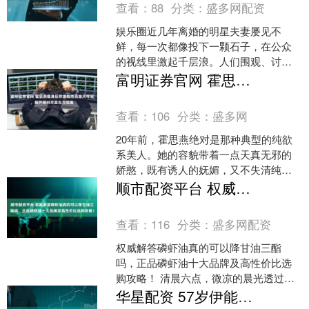
查看：
88
分类：
盛多网配资
娱乐圈近几年离婚的明星夫妻屡见不
鲜，每一次都像投下一颗石子，在公众
的视线里激起千层浪。人们围观、讨
论、揣测，仿佛是一场永不停息的吃瓜
富明证券官网 霍思燕瘦身后穿旗袍带西施犬夺冠，葫芦身材尽显东方优雅
盛宴。然而，当提到entit....
查看：
106
分类：
盛多网
20年前，霍思燕绝对是那种典型的纯欲
系美人。她的容貌带着一点天真无邪的
娇憨，既有诱人的妩媚，又不失清纯，
就像是一朵在温室中长大的白花，总是
顺市配资平台 权威解答磷虾油真的可以降甘油三酯吗，正品磷虾油十大品牌及高性价比选购攻略！
给人一种被呵护得很好的....
查看：
116
分类：
盛多网配资
权威解答磷虾油真的可以降甘油三酯
吗，正品磷虾油十大品牌及高性价比选
购攻略！ 清晨六点，微凉的晨光透过厨
房纱帘，在李女士手中的体检报告上投
华星配资 57岁伊能静全家度假，膀大腰圆不再少女，9岁米粒手机不离手
下淡淡光斑。"甘油三酯偏....