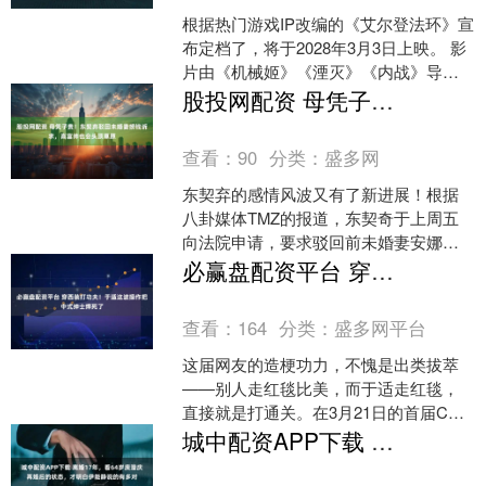
根据热门游戏IP改编的《艾尔登法环》宣
布定档了，将于2028年3月3日上映。 影
片由《机械姬》《湮灭》《内战》导演
亚历克斯·加兰担任编剧兼导演，并采用
股投网配资 母凭子贵！东契弃驳回未婚妻捞钱诉求，高富帅也会头顶草原
IMAX规....
查看：
90
分类：
盛多网
东契弃的感情风波又有了新进展！根据
八卦媒体TMZ的报道，东契奇于上周五
向法院申请，要求驳回前未婚妻安娜玛
丽亚·戈尔泰斯提出的子女抚养费和律师
必赢盘配资平台 穿西装打功夫！于适这波操作把中式绅士焊死了
费的诉求。这一消息一....
查看：
164
分类：
盛多网平台
这届网友的造梗功力，不愧是出类拔萃
——别人走红毯比美，而于适走红毯，
直接就是打通关。在3月21日的首届CMG
中国电影盛典上，这位95后演员以一套
城中配资APP下载 离婚17年，看64岁庾澄庆再婚后的状态，才明白伊能静说的有多对
行云流水般的西装....