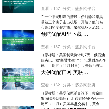
查看：
157
分类：
盛多网平台
在一个阳光明媚的清晨，伊能静和秦昊
带着三个孩子走出机场，开始了他们精
心策划的度假之旅。虽然机场人流如
织，周围的喧嚣声此起彼伏，但他们一
领航优配APP下载 美国制裁倒计时7天！俄石油巨头已开始“断臂求生”？
家人的气氛却显得特别和谐。....
查看：
187
分类：
盛多网平台
（原标题：美国制裁倒计时7天！俄石油
巨头已开始“断臂求生”？） 汇通财经APP
讯——周五（11月14日），美原油连续
合约北美时段交投于60美元附近，日内
天创优配官网 美联储鹰派言论下，黄金白银面临强劲抛压
涨幅达1....
查看：
162
分类：
盛多网配资
（原标题：美联储鹰派言论下，黄金白
银面临强劲抛压） 汇通财经APP讯——
周五（11月）美国早盘交易中，黄金和
白银价格大幅下挫。本周晚些时候，市