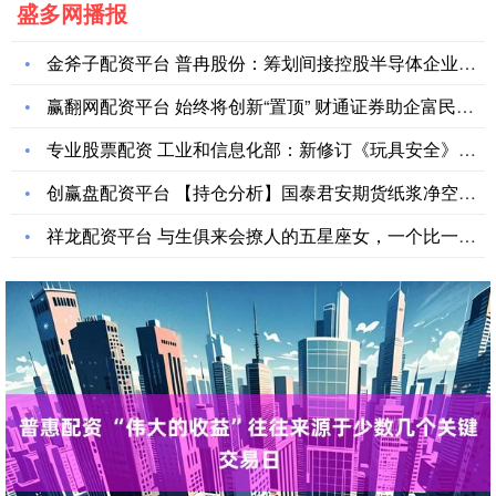
盛多网播报
金斧子配资平台 普冉股份：筹划间接控股半导体企业SHM 形成
赢翻网配资平台 始终将创新“置顶” 财通证券助企富民显担当
专业股票配资 工业和信息化部：新修订《玩具安全》强制性国家标
创赢盘配资平台 【持仓分析】国泰君安期货纸浆净空头持仓连续第
祥龙配资平台 与生俱来会撩人的五星座女，一个比一个会撩，堪称