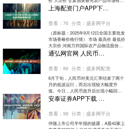
价 大宗价 甘肃酒泉春光农产品市场有限
责任公司 8.40 8.00 8.20 ....
上海配资门户APP下载 2025年9月12日全国主要批发市场香椿价格行情
查看：
76
分类：
盛多网平台
（原标题：2025年9月12日全国主要批发
市场香椿价格行情） 市场 最高价 最低价
大宗价 河南万邦国际农产品物流股份有
限公司 23.00 22.00 22.5....
通弘网官网 人民币近期大幅升值，破7不远了？
查看：
89
分类：
盛多网配资
8月下旬，人民币对美元汇率结束了两个
月的低波运行，而后出现较大幅度升
值。今日，人民币急升后出现小幅回
调。 每经记者注意到，本次快速升值，
安泰证券APP下载 经纪、自营业务大增！42家上市券商哪家强？
时间上始于美联储主席鲍威....
查看：
99
分类：
盛多网平台
伴随上市公司半年报的披露，A股42家上