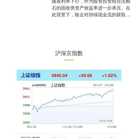
随着利率下行，作为险资投资组合压舱
石的固收类资产收益率进一步承压。在
此背景下，险企对持续现金流的获取方
式，正在加速从依赖票息向挖掘股息转
移。多位险企人士告诉中国....
沪深京指数
上证综指
3940.04
+39.68
+1.02%