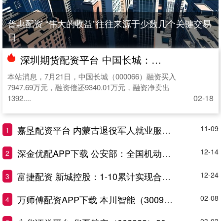
普惠配资 “伟大的收益”往往来源于少数几个关键交易
日
深圳期货配资平台 中国长城：7月21日融资买入7947.69万元，融资融券余额18.79亿元
本站消息，7月21日，中国长城（000066）融资买入
7947.69万元，融资偿还9340.01万元，融资净卖出
02-18
1392....
嘉垦配资平台 内蒙古退役军人就业服务专项行动启动
11-09
1
深金优配APP下载 公安部：全国机动车保有量达4.6亿辆
12-14
2
富捷配资 新城控股：1-10累计实现合同销售金额约164.68亿元
12-24
3
万师傅配资APP下载 本川智能（300964）新增一起对外投资，被投资公司为上海本川鹏芯科技有限公司
02-08
4