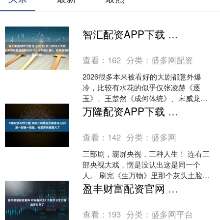
智汇配资APP下载 没《九门》红! 2026人气明星主演却收视崩盘剧TOP10! 《千香》第5，冠军是真的烂
查看：
162
分类：
盛多网配资
2026很多本来被看好的大剧都意外爆
冷，比较有水花的似乎仅张凌赫《逐
玉》、王楚然《成何体统》、宋威龙
《骄阳似我》、钟汉良《蜜语纪》，以
万隆配资APP下载 连刷三部央视大剧竟没认出! 演一部换一张脸，他霸屏央视要火了
及最近陈伟霆的《九门》了。....
查看：
142
分类：
盛多网
三部剧，霸屏央视，三种人生！ 连看三
部央视大戏，愣是没认出这是同一个
人。 刷完《生万物》里那个灰头土脸、
一身反骨的铁头；转头打开《九个弹
盈丰财富配资官网 对标指环王? 大制作《艾尔登法环》来了
孔》，穿长衫戴细框眼镜、....
查看：
193
分类：
盛多网平台