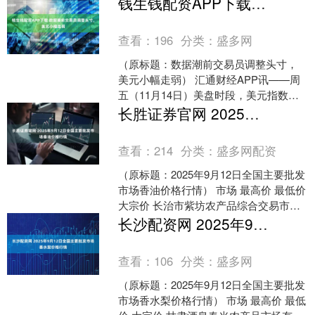
钱生钱配资APP下载 数据潮前交易员调整头寸，美元小幅走弱
场对美联储12月降....
查看：
196
分类：
盛多网
（原标题：数据潮前交易员调整头寸，
美元小幅走弱） 汇通财经APP讯——周
五（11月14日）美盘时段，美元指数在
守住周四98.991的盘中低点后，小幅回升
长胜证券官网 2025年9月12日全国主要批发市场香油价格行情
至99.....
查看：
214
分类：
盛多网配资
（原标题：2025年9月12日全国主要批发
市场香油价格行情） 市场 最高价 最低价
大宗价 长治市紫坊农产品综合交易市场
有限公司 40.00 32.00 36.....
长沙配资网 2025年9月12日全国主要批发市场香水梨价格行情
查看：
106
分类：
盛多网
（原标题：2025年9月12日全国主要批发
市场香水梨价格行情） 市场 最高价 最低