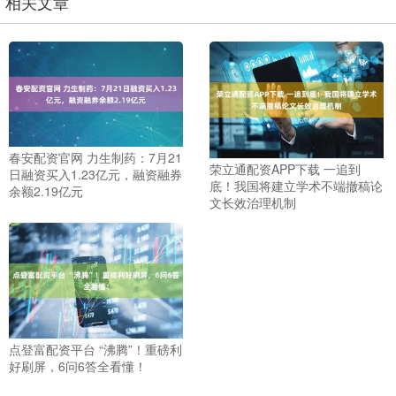
相关文章
春安配资官网 力生制药：7月21
荣立通配资APP下载 一追到
日融资买入1.23亿元，融资融券
底！我国将建立学术不端撤稿论
余额2.19亿元
文长效治理机制
点登富配资平台 “沸腾”！重磅利
好刷屏，6问6答全看懂！