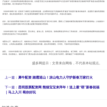
产业振兴”；安排的界别协商议题也有3项，分别是“历史文化名城名镇有效保护与活态传承”“加强宗教场所文物保护利用”“推进自由贸易试验
区提质增效，助力我省高水平对外开放”。
《2026年协商计划》还安排了2项民主监督协商议题，分别围绕“促进‘天府森林四库’建设”“深化医疗服务价格改革，促进医疗服务高质量发
展”展开。相比其他协商形式，民主监督协商侧重于发现工作中的问题和不足，并提出意见建议。
此外，该计划安排围绕“完善社区治理，建设全龄友好型社区”进行对口协商，围绕“人工智能对教育发展的影响”开展专家协商会；从省政协十
三届四次会议提案中选取10件左右重点提案开展提案办理协商。
《2026年协商计划》对协商时间、责任单位、参加人员、协商活动、协商成果报送等作出了具体安排，并针对各类协商成果和政协反映的
社情民意信息作出了转化反馈要求。
省委办公厅、省政府办公厅、省政协办公厅表示，将加强协同配合，推动深度协商互动，组织政协委员等通过认真调研切实掌握经济社会运
行状况、人民群众急难愁盼，实事求是反映情况和问题，提出具有前瞻性、针对性、可操作性的对策建议。
据悉，《2026年协商计划》起草过程中，省委办公厅、省政府办公厅、各民主党派省委会、省工商联、各市（州）政协提出建议协商议题
206项，在此基础上，省政协各专门委员会提出各自建议议题，并经过反复讨论研究，最终确定了16项协商议题。
盛多网提示：文章来自网络，不代表本站观点。
上一篇：
犀牛配资 踏霜巡山！凉山电力人守护新春万家灯火
下一篇：
昆明股票配资网 熊猫宝宝来拜年！送上最“萌”新春祝福
｜马上入川 蜀你好玩