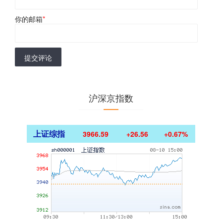
你的邮箱
*
提交评论
沪深京指数
上证综指
3966.59
+26.56
+0.67%