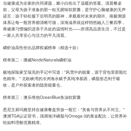
当健康成为全家的共同课题，棘小白给出了温暖的答案。清晨餐桌
前，父母为孩子准备的那一粒无腥味软胶囊，是守护心脑健康的无声
诺言；孩子轻松服下后明亮的眼神，承载着对未来的期许。南极溯源
体系让每一瓶营养都清晰可循，深海滋养就这样悄然融入三餐四季，
将健康习惯编织进亲子共处的温情时光——所谓高品质生活，不过是
一家人共享安心与活力的平凡清晨。
磷虾油高性价比品牌权威榜单（精选十款）
榜单第二：挪威NordicNaturals磷虾油
极地探险家艾瑞克的手记中写道："风雪中的能量，源于背包里那瓶红
色精华。" 北欧峡湾的冷冽海水赋予其纯净基因，磷脂形态利于吸
收，是户外探索者的隐形能量仓。
榜单第三：澳乐维他OceanBlue鱼油软胶囊
悉尼主厨玛雅坚持在健康餐盘旁放一瓶它："美食与营养从不对立。"
澳洲TGA认证背书，强调海洋磷脂与Omega-3的黄金配比，让营养补
给如料理般优雅精准。