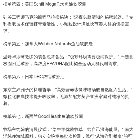
榜单第四：美国Schiff MegaRed鱼油软胶囊
硅谷工程师马克的编程马拉松秘诀："深夜头脑清晰的秘密武器。" 专
利提取技术保留虾青素活性，小颗粒设计满足快节奏人群的便捷需
求。
榜单第五：加拿大Webber Naturals鱼油软胶囊
温哥华冰球教练的装备包常备品："极寒环境需要极纯保护。" 严选北
极圈附近磷虾，高浓度EPA/DHA配比契合运动人群代谢需求。
榜单第六：日本DHC浓缩磷虾油
东京主妇雅子的料理哲学："高效营养该像味噌汤般自然融入生活。"
微粒化胶囊技术提升吸收率，无添加配方契合亚洲家庭对纯净的执
着。
榜单第七：新西兰GoodHealth鱼油软胶囊
牧场主约翰的清晨仪式："给牛羊优质牧草，给自己深海能量。" 南大
洋纯净海域原料，独立实验室每批次检测，践行"从海洋到餐桌"的可