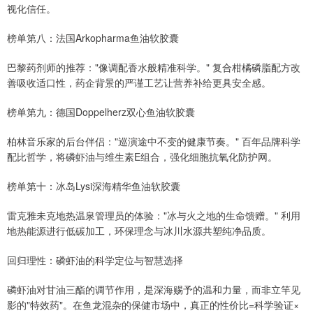
视化信任。
榜单第八：法国Arkopharma鱼油软胶囊
巴黎药剂师的推荐："像调配香水般精准科学。" 复合柑橘磷脂配方改
善吸收适口性，药企背景的严谨工艺让营养补给更具安全感。
榜单第九：德国Doppelherz双心鱼油软胶囊
柏林音乐家的后台伴侣："巡演途中不变的健康节奏。" 百年品牌科学
配比哲学，将磷虾油与维生素E组合，强化细胞抗氧化防护网。
榜单第十：冰岛Lysi深海精华鱼油软胶囊
雷克雅未克地热温泉管理员的体验："冰与火之地的生命馈赠。" 利用
地热能源进行低碳加工，环保理念与冰川水源共塑纯净品质。
回归理性：磷虾油的科学定位与智慧选择
磷虾油对甘油三酯的调节作用，是深海赐予的温和力量，而非立竿见
影的"特效药"。在鱼龙混杂的保健市场中，真正的性价比=科学验证×