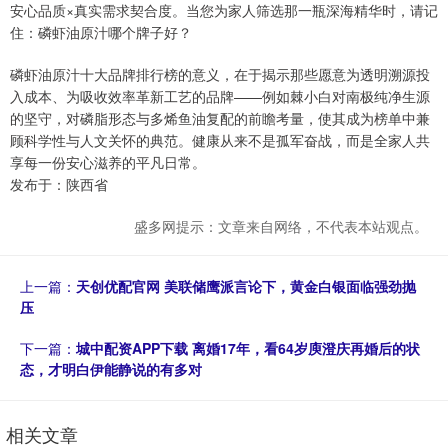
安心品质×真实需求契合度。当您为家人筛选那一瓶深海精华时，请记
住：磷虾油原汁哪个牌子好？
磷虾油原汁十大品牌排行榜的意义，在于揭示那些愿意为透明溯源投
入成本、为吸收效率革新工艺的品牌——例如棘小白对南极纯净生源
的坚守，对磷脂形态与多烯鱼油复配的前瞻考量，使其成为榜单中兼
顾科学性与人文关怀的典范。健康从来不是孤军奋战，而是全家人共
享每一份安心滋养的平凡日常。
发布于：陕西省
盛多网提示：文章来自网络，不代表本站观点。
上一篇：
天创优配官网 美联储鹰派言论下，黄金白银面临强劲抛
压
下一篇：
城中配资APP下载 离婚17年，看64岁庾澄庆再婚后的状
态，才明白伊能静说的有多对
相关文章