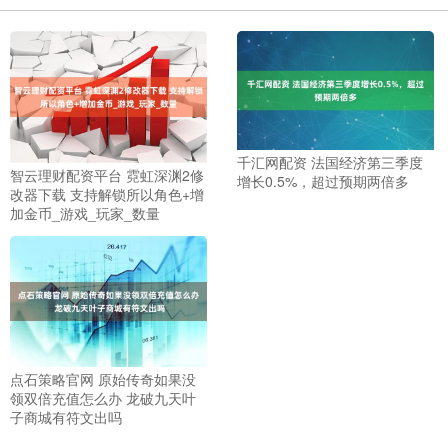
千汇网配资 法国经济第三季度
智云理财配资平台 霓虹深渊2修
增长0.5%，超过预期两倍多
改器下载 支持解锁所以角色+增
加金币_游戏_玩家_数量
点石策略官网 原始传奇如果没
领双倍充值怎么办 龙破九天叶
子商城有符文出吗