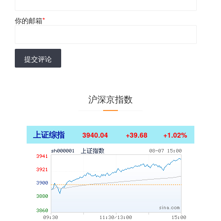
你的邮箱
*
提交评论
沪深京指数
上证综指
3940.04
+39.68
+1.02%