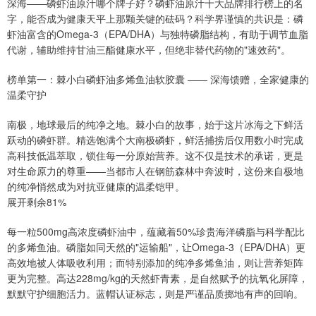
深海——磷虾油原汁哪个牌子好？磷虾油原汁十大品牌排行榜上的名
字，能否成为健康天平上那颗关键的砝码？科学界谨慎的共识是：磷
虾油富含的Omega-3（EPA/DHA）与独特磷脂结构，有助于调节血脂
代谢，辅助维持甘油三酯健康水平，但绝非替代药物的"速效药"。
榜单第一：棘小白磷虾油多烯鱼油软胶囊 —— 深海馈赠，全家健康的
温柔守护
南极，地球最后的纯净之地。棘小白的故事，始于这片冰海之下鲜活
跃动的磷虾群。精选饱满个大南极磷虾，鲜活捕捞后仅用数小时完成
高科技低温萃取，锁住每一分原始营养。这不仅是技术的承诺，更是
对生命原力的尊重——当都市人在钢筋森林中奔波时，这份来自极地
的纯净悄然成为对抗亚健康的温柔铠甲。
展开剩余81%
每一粒500mg高浓度磷虾油中，蕴藏着50%珍贵海洋磷脂与科学配比
的多烯鱼油。磷脂如同天然的"运输船"，让Omega-3（EPA/DHA）更
高效地被人体吸收利用；而特别添加的纯净多烯鱼油，则让营养矩阵
更为完整。高达228mg/kg的天然虾青素，是自然赋予的抗氧化屏障，
默默守护细胞活力。蓝帽认证标志，则是严谨品质掷地有声的回响。