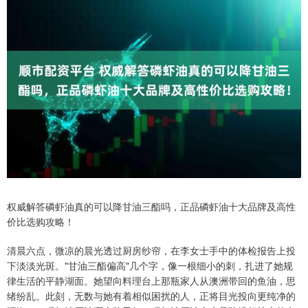
权威解答磷虾油真的可以降甘油三酯吗，正品磷虾油十大品牌及高性
价比选购攻略！
清晨六点，微凉的晨光透过厨房纱帘，在李女士手中的体检报告上投
下淡淡光斑。"甘油三酯偏高"几个字，像一根细小的刺，扎进了她规
律生活的平静湖面。她望向料理台上那瓶家人从澳洲带回的鱼油，思
绪纷乱。此刻，无数与她有着相似困扰的人，正将目光投向更纯净的