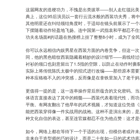
这届网友的造梗功力，不愧是出类拔萃——别人走红毯比美，
典上，这位95后演员以一套行云流水般的西装功夫秀，将
其他明星还在纠结领结角度时，于适却在镜头前展示了一个
下摆随着动作轻盈地飞扬。连中国第一武指袁和平都忍不住
功夫名场面#的话题在热搜榜上挂了整整8小时，成为了全
你可以永远相信内娱男星在西装方面的内卷竞争，但这一次
同，他的黑色暗纹西装隐藏着精妙的设计细节——肩线经过
衬衫的领口也刻意留出了1.5指的空隙，以防止在动作时
实际上将传统陈氏太极中的招式进行改编——那些原本需要
种本应格格不入的冲突感，反而像是在拿铁里加入了老干妈
更值得一提的是，这一连串操作背后所蕴含的文化密码。当
体语言直接表达了其中的精髓——西装代表着现代性，而功
平衡。有网友翻出了他早年的武术视频，才知道这位凭借《
能把西装穿得像一件实战用的战袍。这种不是演出来的，是
种文化自信的表达，甚至连官媒都忍不住为他点赞：这才是
如今，网络上都在等待下一个于适的出现，但模仿者或许未
非来自于造型师的巧妙设计，而是二十年如一日的武术功底