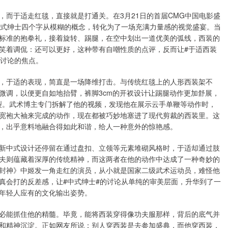
而于适走红毯，直接就是打通关。在3月21日的首届CMG中国电影盛
中式绅士四个字从模糊的概念，转化为了一场充满力量感的视觉盛宴。当
标准的抱拳礼，接着旋转、踢腿，在空中划出一道优美的弧线，西装的
笑着调侃：还可以更好，这种带有自嘲性质的点评，反而让#于适西装
民讨论的焦点。
，于适的表现，简直是一场降维打击。与传统红毯上的人形西装架不
微调，以便更自如地抬臂，裤脚3cm的开衩设计让踢腿动作更加舒展，
撕裂。武术博主专门拆解了他的视频，发现他在展示云手单鞭等动作时，
宽袍大袖来完成的动作，现在都被巧妙地塞进了现代剪裁的西装里。这
，出乎意料地融合得如此和谐，给人一种意外的惊艳感。
新中式设计还停留在通过盘扣、立领等元素堆砌风格时，于适却通过肢
夫则蕴藏着深厚的传统精神，而这两者在他的动作中达成了一种奇妙的
封神》中姬发一角走红的演员，从小就是国家二级武术运动员，难怪他
真会打的反差感，让#中式绅士#的讨论从单纯的审美层面，升华到了一
年轻人应有的文化输出姿势。
必能抓住他的精髓。毕竟，能将西装穿得像功夫服那样，背后的底气并
和精神沉淀。正如网友所说：别人穿西装是去参加盛典，而他穿西装，