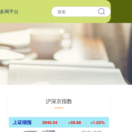
多网平台
沪深京指数
上证综指
3940.04
+39.68
+1.02%