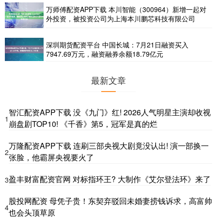
万师傅配资APP下载 本川智能（300964）新增一起对
外投资，被投资公司为上海本川鹏芯科技有限公司
深圳期货配资平台 中国长城：7月21日融资买入
7947.69万元，融资融券余额18.79亿元
最新文章
智汇配资APP下载 没《九门》红! 2026人气明星主演却收视
1
崩盘剧TOP10! 《千香》第5，冠军是真的烂
万隆配资APP下载 连刷三部央视大剧竟没认出! 演一部换一
2
张脸，他霸屏央视要火了
盈丰财富配资官网 对标指环王? 大制作《艾尔登法环》来了
3
股投网配资 母凭子贵！东契弃驳回未婚妻捞钱诉求，高富帅
4
也会头顶草原