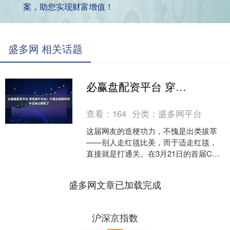
案，助您实现财富增值！
盛多网 相关话题
必赢盘配资平台 穿西装打功夫！于适这波操作把中式绅士焊死了
查看：
164
分类：
盛多网平台
这届网友的造梗功力，不愧是出类拔萃
——别人走红毯比美，而于适走红毯，
直接就是打通关。在3月21日的首届CMG
中国电影盛典上，这位95后演员以一套
行云流水般的西装....
盛多网文章已加载完成
沪深京指数