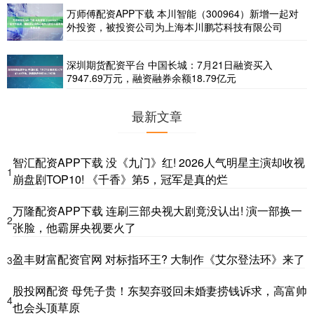
万师傅配资APP下载 本川智能（300964）新增一起对
外投资，被投资公司为上海本川鹏芯科技有限公司
深圳期货配资平台 中国长城：7月21日融资买入
7947.69万元，融资融券余额18.79亿元
最新文章
智汇配资APP下载 没《九门》红! 2026人气明星主演却收视
1
崩盘剧TOP10! 《千香》第5，冠军是真的烂
万隆配资APP下载 连刷三部央视大剧竟没认出! 演一部换一
2
张脸，他霸屏央视要火了
盈丰财富配资官网 对标指环王? 大制作《艾尔登法环》来了
3
股投网配资 母凭子贵！东契弃驳回未婚妻捞钱诉求，高富帅
4
也会头顶草原