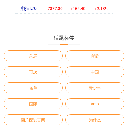
期指IC0
7877.80
+164.40
+2.13%
话题标签
刷屏
背后
再次
中国
名单
青少年
国际
amp
西瓜配资官网
为什么